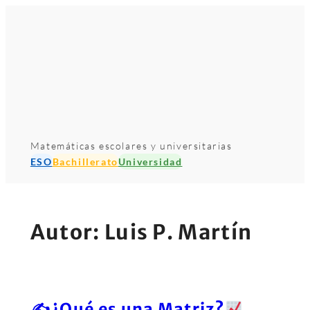
Saltar
al
contenido
Matemáticas escolares y universitarias
ESO
Bachillerato
Universidad
Autor:
Luis P. Martín
✍
¿Qué es una Matriz?