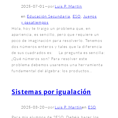
2025-07-01
—
por
Luis P. Martín
en
Educación Secundaria
, 
ESO
, 
Juegos
y pasatiempos
Hola, hoy te traigo un problema que, en
apariencia, es sencillo, pero que requiere un
poco de imaginación para resolverlo. Tenemos
dos números enteros y tales que la diferencia
de sus cuadrados es: La pregunta es sencilla:
¿Qué números son? Para resolver este
problema debemos usaremos una herramienta
fundamental del álgebra: los productos…
Sistemas por igualación
2025-03-20
—
por
Luis P. Martín
en
ESO
Para mis alumnos de 2ESO. Debéis hacer los