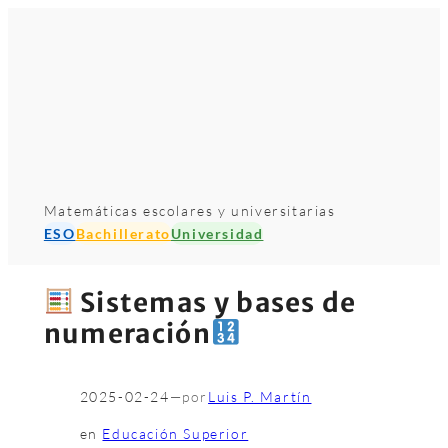
Matemáticas escolares y universitarias
ESO
Bachillerato
Universidad
Sistemas y bases de
numeración
2025-02-24
—
por
Luis P. Martín
en
Educación Superior