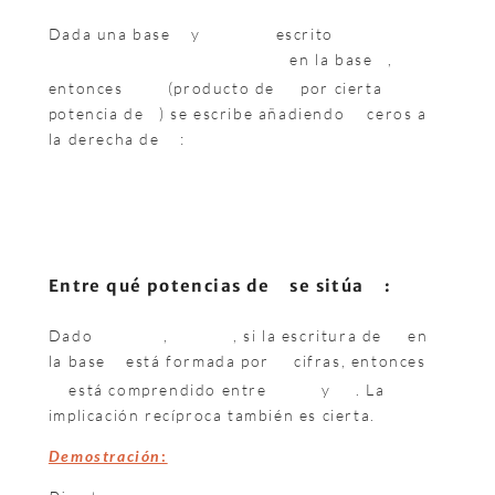
Dada una base
y
escrito
en la base
,
entonces
(producto de
por cierta
potencia de
) se escribe añadiendo
ceros a
la derecha de
:
Entre qué potencias de
se sitúa
:
Dado
,
, si la escritura de
en
la base
está formada por
cifras, entonces
está comprendido entre
y
. La
implicación recíproca también es cierta.
Demostración
: