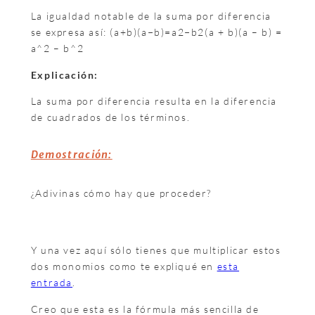
La igualdad notable de la suma por diferencia
se expresa así: (a+b)(a−b)=a2−b2(a + b)(a – b) =
a^2 – b^2
Explicación:
La suma por diferencia resulta en la diferencia
de cuadrados de los términos.
Demostración:
¿Adivinas cómo hay que proceder?
Y una vez aquí sólo tienes que multiplicar estos
dos monomios como te expliqué en
esta
entrada
.
Creo que esta es la fórmula más sencilla de