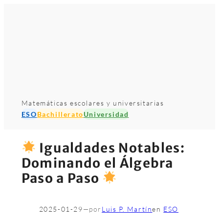
Matemáticas escolares y universitarias
ESO
Bachillerato
Universidad
Igualdades Notables:
Dominando el Álgebra
Paso a Paso
2025-01-29
—
por
Luis P. Martín
en
ESO