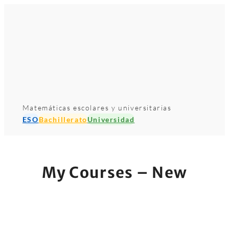
Saltar
al
contenido
Matemáticas escolares y universitarias
ESO
Bachillerato
Universidad
My Courses – New