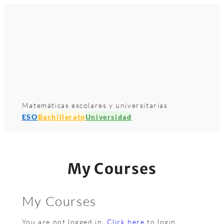
Saltar
al
contenido
Matemáticas escolares y universitarias
ESO
Bachillerato
Universidad
My Courses
My Courses
You are not logged in.
Click here
to login.