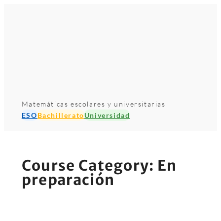
Saltar
al
contenido
Matemáticas escolares y universitarias
ESO
Bachillerato
Universidad
Course Category:
En
preparación